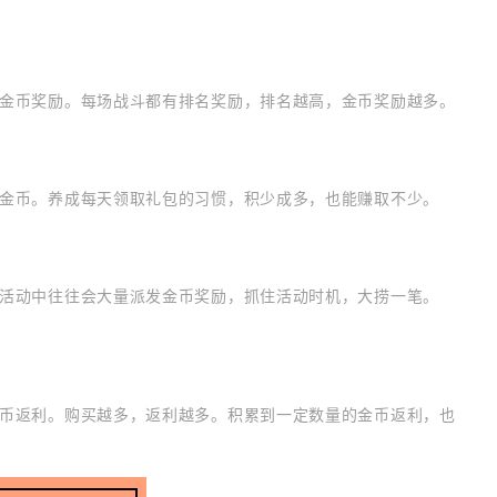
金币奖励。每场战斗都有排名奖励，排名越高，金币奖励越多。
金币。养成每天领取礼包的习惯，积少成多，也能赚取不少。
活动中往往会大量派发金币奖励，抓住活动时机，大捞一笔。
币返利。购买越多，返利越多。积累到一定数量的金币返利，也