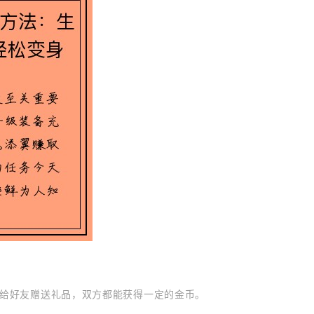
给好友赠送礼品，双方都能获得一定的金币。