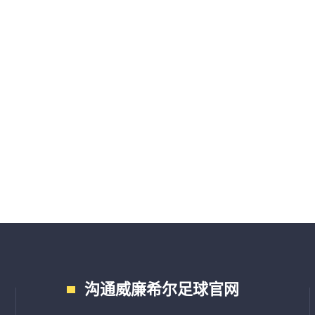
沟通威廉希尔足球官网