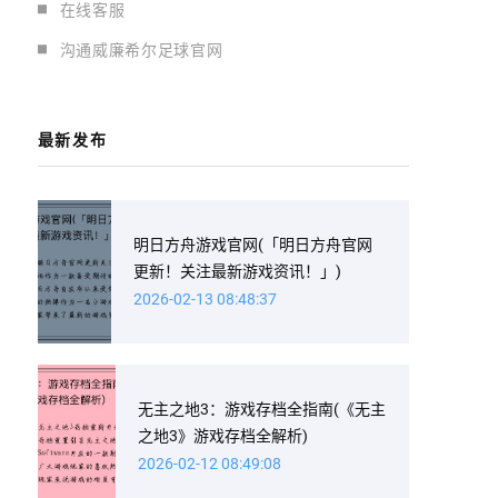
在线客服
沟通威廉希尔足球官网
最新发布
明日方舟游戏官网(「明日方舟官网
更新！关注最新游戏资讯！」)
2026-02-13 08:48:37
无主之地3：游戏存档全指南(《无主
之地3》游戏存档全解析)
2026-02-12 08:49:08