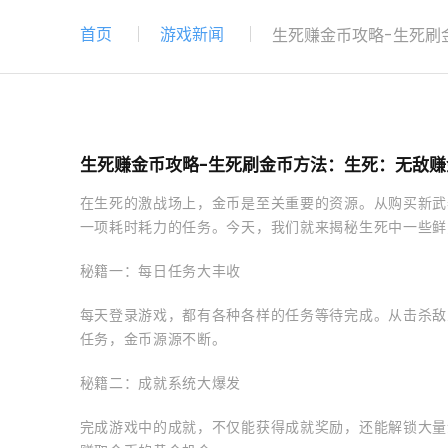
首页
游戏新闻
生死赚金币攻略-生死刷
生死赚金币攻略-生死刷金币方法：生死：无敌
在生死的激战场上，金币是至关重要的资源。从购买新武
一项耗时耗力的任务。今天，我们就来揭秘生死中一些鲜
秘籍一：每日任务大丰收
每天登录游戏，都有各种各样的任务等待完成。从击杀敌
任务，金币源源不断。
秘籍二：成就系统大爆发
完成游戏中的成就，不仅能获得成就奖励，还能解锁大量