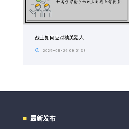
战士如何应对精英猎人
2025-05-26 09:01:38
最新发布